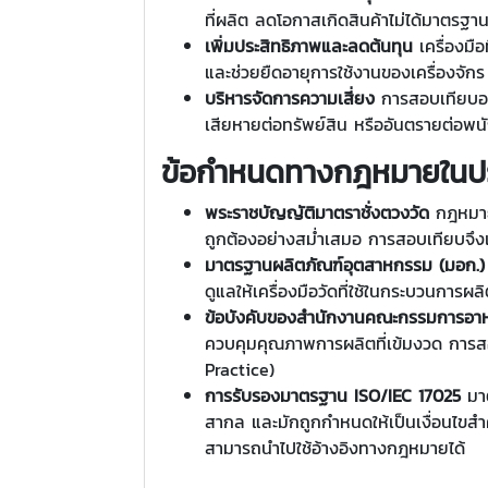
ที่ผลิต ลดโอกาสเกิดสินค้าไม่ได้มาตรฐา
เพิ่มประสิทธิภาพและลดต้นทุน
เครื่องมื
และช่วยยืดอายุการใช้งานของเครื่องจักร
บริหารจัดการความเสี่ยง
การสอบเทียบอย่
เสียหายต่อทรัพย์สิน หรืออันตรายต่อพน
ข้อกำหนดทางกฎหมายในปร
พระราชบัญญัติมาตราชั่งตวงวัด
กฎหมายฉ
ถูกต้องอย่างสม่ำเสมอ การสอบเทียบจึง
มาตรฐานผลิตภัณฑ์อุตสาหกรรม (มอก.
ดูแลให้เครื่องมือวัดที่ใช้ในกระบวนกา
ข้อบังคับของสำนักงานคณะกรรมการอา
ควบคุมคุณภาพการผลิตที่เข้มงวด การสอบ
Practice)
การรับรองมาตรฐาน ISO/IEC 17025
มาต
สากล และมักถูกกำหนดให้เป็นเงื่อนไขสำคั
สามารถนำไปใช้อ้างอิงทางกฎหมายได้