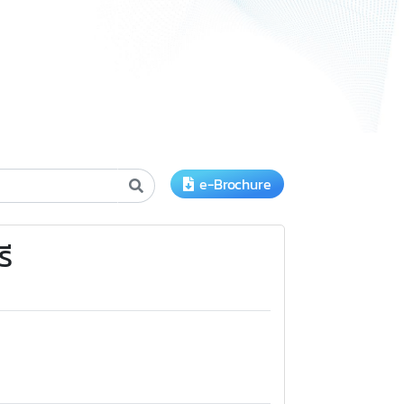
e-Brochure
รี