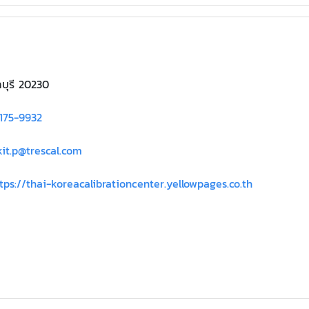
บุรี 20230
175-9932
it.p@trescal.com
tps://thai-koreacalibrationcenter.yellowpages.co.th